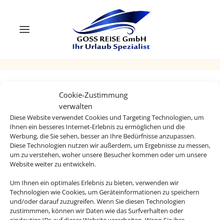
Cookie-Zustimmung
verwalten
Rechtliche Informationen
Diese Website verwendet Cookies und Targeting Technologien, um
Ihnen ein besseres Internet-Erlebnis zu ermöglichen und die
Werbung, die Sie sehen, besser an Ihre Bedürfnisse anzupassen.
Impressum
Datenschutzerklärung
Diese Technologien nutzen wir außerdem, um Ergebnisse zu messen,
um zu verstehen, woher unsere Besucher kommen oder um unsere
AGB
Kontakt
Website weiter zu entwickeln.
Um Ihnen ein optimales Erlebnis zu bieten, verwenden wir
Service
Blacklisted Airlines
Technologien wie Cookies, um Geräteinformationen zu speichern
und/oder darauf zuzugreifen. Wenn Sie diesen Technologien
Online Check-In
Barrierefreiheitserklärun
zustimmmen, können wir Daten wie das Surfverhalten oder
g
eindeutige IDs auf dieser Website verarbeiten. Wenn Sie ihre