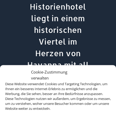
Historienhotel
liegt in einem
historischen
Viertel im
Herzen von
Havanna mit all
Cookie-Zustimmung
den touristischen
verwalten
Diese Website verwendet Cookies und Targeting Technologien, um
Highlights direkt
Ihnen ein besseres Internet-Erlebnis zu ermöglichen und die
Werbung, die Sie sehen, besser an Ihre Bedürfnisse anzupassen.
vor der Tür. Die
Diese Technologien nutzen wir außerdem, um Ergebnisse zu messen,
um zu verstehen, woher unsere Besucher kommen oder um unsere
Website weiter zu entwickeln.
Anlage ist